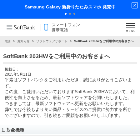
Samsung Galaxy 新折りたたみスマホ 発売中
スマートフォン
携帯電話
MENU
携帯電話
お知らせ
ソフトウェアサポート
SoftBank 203HWをご利用中のお客さまへ
SoftBank 203HWをご利用中のお客さまへ
掲載日：
2015年5月11日
平素はソフトバンクをご利用いただき、誠にありがとうございま
す。
この度、ご愛用いただいておりますSoftBank 203HWにおいて、利
便性を向上させるため、最新ソフトウェアを公開いたしました。
つきましては、最新ソフトウェアへ更新をお願いいたします。
弊社では今後もより良い商品・サービスのご提供に努力する所存
でございますので、引き続きご愛顧をお願い申し上げます。
1. 対象機種