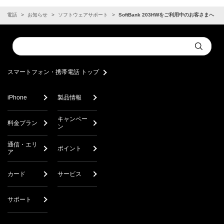
携帯電話
お知らせ
ソフトウェアサポート
SoftBank 203HWをご利用中のお客さまへ
Conduct
Submit
a
search
スマートフォン・携帯電話 トップ
iPhone
製品情報
キャンペー
料金プラン
ン
通信・エリ
ポイント
ア
カード
サービス
サポート