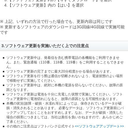
4.【ソフトウェア更新】内の【はい】を選択
※ 上記、いずれの方法で行った場合でも、更新内容は同じです
※ 更新するソフトウェアのダウンロードは3G回線/4G回線で実施可能
です
3.ソフトウェア更新を実施いただく上での注意点
ソフトウェア更新中は、発着信を含む携帯電話の各機能をご利用できませ
ん。また、緊急通報（110番、118番、119番）をご利用することもできませ
ん。
ソフトウェア更新の完了までに最大20分程度かかる場合があります。
ソフトウェア更新を行う際は通信が切断されないよう、電波状態のよい場所
で移動せずに実施してください。
ソフトウェア更新中は、絶対に本機の電源を切らないでください。故障の原
因となります。
ソフトウェア更新は電池を十分に充電した状態で実施してください。ソフト
ウェア更新中に電池切れになると、故障の原因となる可能性があります。
本機の状況(故障・破損・水濡れ等)によっては、保存されているデータが破
損・消失されることがあります。 必要なデータは、ソフトウェア更新前にバ
ックアップしておくことをおすすめします。なお、データが破損・消失した
場合の損害につきましては、当社は責任を負いかねますので、あらかじめご
了承ください。
その他のご注意点はソフトバンク公式サイト
<<ソフトウェアアップデート>>