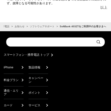
ず、故障となる可能性があります。
以上
携帯電話
お知らせ
ソフトウェアサポート
SoftBank 403ZTをご利用中のお客さまへ
Conduct
Submit
a
search
スマートフォン・携帯電話 トップ
iPhone
製品情報
キャンペー
料金プラン
ン
通信・エリ
ポイント
ア
カード
サービス