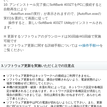
い。
10. アンインストール完了後にSoftBank 403ZTをPCに接続すると
自動再生により
「AutoRun.exeの実行」が表示されますので、[AutoRun.exeの
実行]を選択して画面に従って
操作すると、新しいSoftBank 403ZT Utilityがインストールされ
ます。
※ 更新するソフトウェアのダウンロードは3G回線/4G回線で実施
可能です
※ ソフトウェア更新に関する詳細手順については
<<操作手順>>
を
ご覧ください
3.ソフトウェア更新を実施いただく上での注意点
ソフトウェア更新中はネットワークへの接続はご利用できません。
ソフトウェア更新を行う際は、通信が切断されないよう、電波状態のよい
場所で移動せずに実行してください。
本機の状況(故障・破損・水濡れ等)によっては、ネットワーク設定や各種設
定が破棄されることがあります。ネットワーク設定や各種設定が消去した
場合の損害につきましては、当社は責任を負いかねますので、あらかじめ
ご了承ください。
ソフトウェア更新中はPCの電源が切れないようにして下さい。また、更新
中にPCがスリープ、スタンバイ、休止状態になった場合は正常に更新され