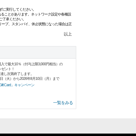
ずに実行してください。
れることがあります。ネットワーク設定や各種設
ご了承ください。
リープ、スタンバイ、休止状態になった場合は正
以上
Card」購入で最大10％（付与上限3,000円相当）の
プレゼント！
に達し次第終了します。
8日（火）から2026年8月10日（月）まで
ift Card」キャンペーン
一覧をみる