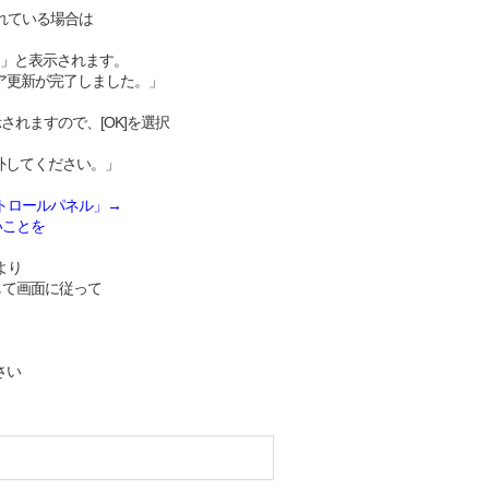
されている場合は
」と表示されます。
ウェア更新が完了しました。」
れますので、[OK]を選択
外してください。」
「コントロールパネル」→
無いことを
より
選択して画面に従って
さい