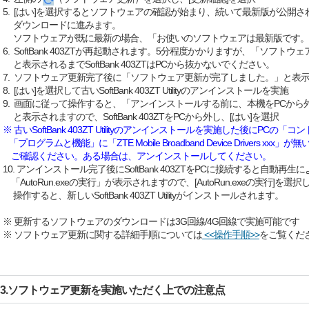
5. [はい]を選択するとソフトウェアの確認が始まり、続いて最新版が公開
ダウンロードに進みます。
ソフトウェアが既に最新の場合、「お使いのソフトウェアは最新版です。
6. SoftBank 403ZTが再起動されます。5分程度かかりますが、「ソフト
と表示されるまでSoftBank 403ZTはPCから抜かないでください。
7. ソフトウェア更新完了後に「ソフトウェア更新が完了しました。」と表示さ
8. [はい]を選択して古いSoftBank 403ZT Utilityのアンインストールを実施
9. 画面に従って操作すると、「アンインストールする前に、本機をPCから
と表示されますので、SoftBank 403ZTをPCから外し、[はい]を選択
※ 古いSoftBank 403ZT Utilityのアンインストールを実施した後にPCの
「プログラムと機能」に「ZTE Mobile Broadband Device Drivers xxx」が
ご確認ください。ある場合は、アンインストールしてください。
10. アンインストール完了後にSoftBank 403ZTをPCに接続すると自動再生に
「AutoRun.exeの実行」が表示されますので、[AutoRun.exeの実行]を
操作すると、新しいSoftBank 403ZT Utilityがインストールされます。
※ 更新するソフトウェアのダウンロードは3G回線/4G回線で実施可能です
※ ソフトウェア更新に関する詳細手順については
<<操作手順>>
をご覧くだ
3.ソフトウェア更新を実施いただく上での注意点