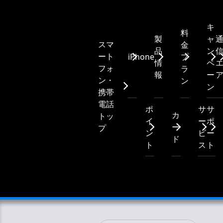
キ
料
製
ャ
スマ
金
品
ン
ート
iPhone
プ
情
ペ
フォ
ラ
報
ー
ン・
ン
ン
携帯
電話
ポ
サ
サ
カ
トッ
イ
ー
ポ
ー
プ
ン
ビ
ー
ド
ト
ス
ト