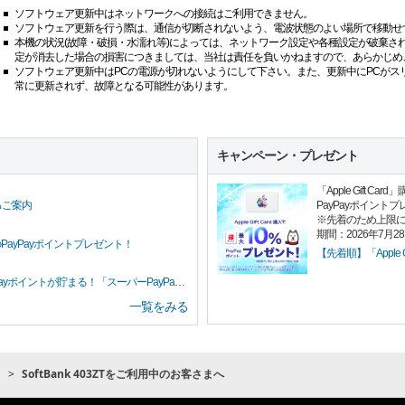
ソフトウェア更新中はネットワークへの接続はご利用できません。
ソフトウェア更新を行う際は、通信が切断されないよう、電波状態のよい場所で移動せ
本機の状況(故障・破損・水濡れ等)によっては、ネットワーク設定や各種設定が破棄さ
定が消去した場合の損害につきましては、当社は責任を負いかねますので、あらかじめ
ソフトウェア更新中はPCの電源が切れないようにして下さい。また、更新中にPCがス
常に更新されず、故障となる可能性があります。
キャンペーン・プレゼント
「Apple Gift 
PayPayポイント
るご案内
※先着のため上限
期間：2026年7月2
PayPayポイントプレゼント！
【先着順】「Apple G
イントが貯まる！「スーパーPayPayクーポン」
一覧をみる
ト
SoftBank 403ZTをご利用中のお客さまへ