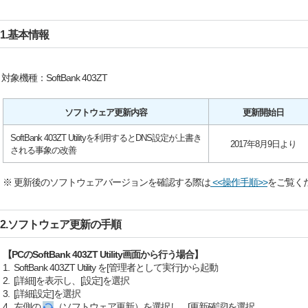
1.基本情報
象機種：SoftBank 403ZT
ソフトウェア更新内容
更新開始日
SoftBank 403ZT Utilityを利用するとDNS設定が上書き
2017年8月9日より
される事象の改善
※ 更新後のソフトウェアバージョンを確認する際は
<<操作手順>>
をご覧く
2.ソフトウェア更新の手順
【PCのSoftBank 403ZT Utility画面から行う場合】
1. SoftBank 403ZT Utility を[管理者として実行]から起動
2. [詳細]を表示し、[設定]を選択
3. [詳細設定]を選択
4. 左側の
（ソフトウェア更新）を選択し、[更新確認]を選択