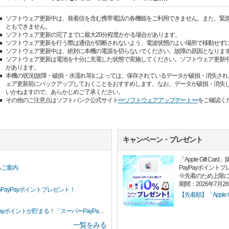
ソフトウェア更新中は、発着信を含む携帯電話の各機能をご利用できません。また、緊急通報
ともできません。
ソフトウェア更新の完了までに最大20分程度かかる場合があります。
ソフトウェア更新を行う際は通信が切断されないよう、電波状態のよい場所で移動せず
ソフトウェア更新中は、絶対に本機の電源を切らないでください。故障の原因となりま
ソフトウェア更新は電池を十分に充電した状態で実施してください。ソフトウェア更新
があります。
本機の状況(故障・破損・水濡れ等)によっては、保存されているデータが破損・消失され
ェア更新前にバックアップしておくことをおすすめします。なお、データが破損・消失
いかねますので、あらかじめご了承ください。
その他のご注意点はソフトバンク公式サイト
<<ソフトウェアアップデート>>
をご確認く
キャンペーン・プレゼント
「Apple Gift 
PayPayポイント
るご案内
※先着のため上限
期間：2026年7月2
PayPayポイントプレゼント！
【先着順】「Apple G
イントが貯まる！「スーパーPayPayクーポン」
一覧をみる