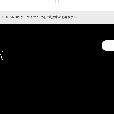
ト
DIGNO® ケータイ for Bizをご利用中のお客さまへ
Conduc
通
a
信・
search
エリ
ア