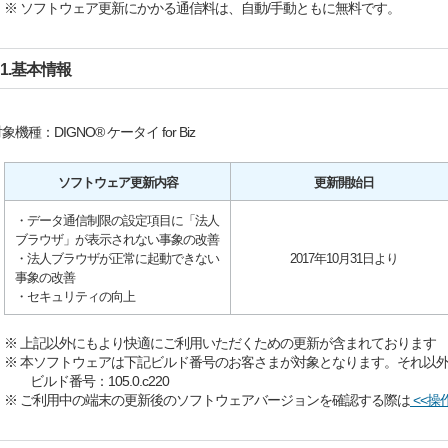
※ ソフトウェア更新にかかる通信料は、自動/手動ともに無料です。
1.基本情報
象機種：DIGNO® ケータイ for Biz
ソフトウェア更新内容
更新開始日
・データ通信制限の設定項目に「法人
ブラウザ」が表示されない事象の改善
・法人ブラウザが正常に起動できない
2017年10月31日より
事象の改善
・セキュリティの向上
※ 上記以外にもより快適にご利用いただくための更新が含まれております
※ 本ソフトウェアは下記ビルド番号のお客さまが対象となります。それ以
ビルド番号：105.0.c220
※ ご利用中の端末の更新後のソフトウェアバージョンを確認する際は
<<操