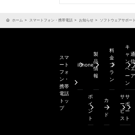
ホーム
スマートフォン・携帯電話
お知らせ
ソフトウェアサポー
キ
料
製
ャ
スマ
金
品
ン
ート
iPhone
プ
情
ペ
フォ
ラ
報
ー
ン・
ン
ン
携帯
電話
ポ
サ
サ
カ
トッ
イ
ー
ポ
ー
プ
ン
ビ
ー
ド
ト
ス
ト