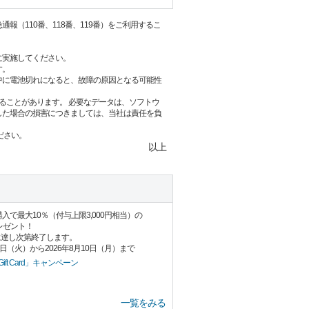
（110番、118番、119番）をご利用するこ
に実施してください。
す。
中に電池切れになると、故障の原因となる可能性
ることがあります。 必要なデータは、ソフトウ
した場合の損害につきましては、当社は責任を負
ださい。
以上
Card」購入で最大10％（付与上限3,000円相当）の
プレゼント！
に達し次第終了します。
8日（火）から2026年8月10日（月）まで
ift Card」キャンペーン
一覧をみる