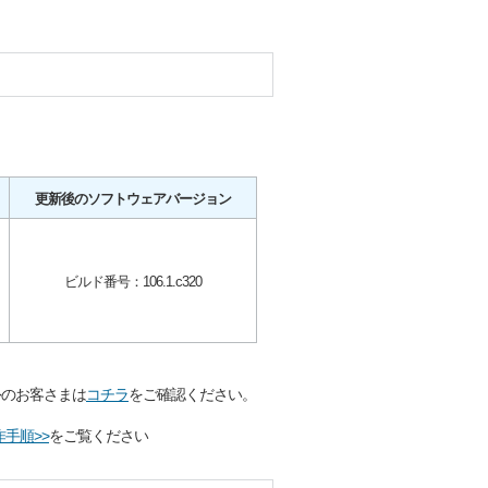
更新後のソフトウェアバージョン
ビルド番号：106.1.c320
外のお客さまは
コチラ
をご確認ください。
作手順>>
をご覧ください