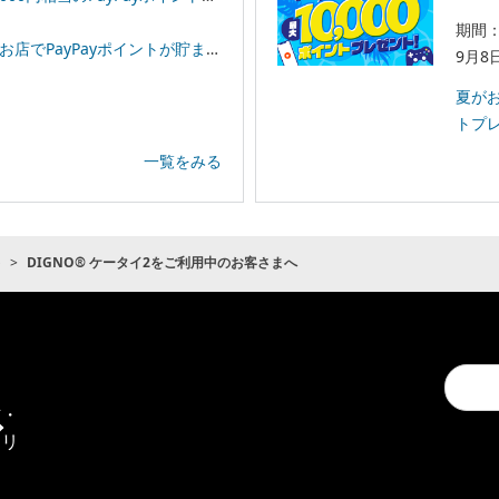
期間：
イントが貯まる！「スーパーPayPayクーポン」
9月8
夏がお
トプ
一覧をみる
ト
DIGNO® ケータイ2をご利用中のお客さまへ
Conduc
通
a
信・
search
エリ
ア