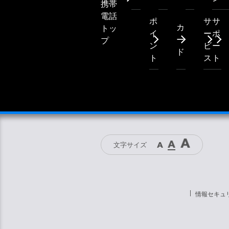
携帯
電話
ポ
サ
サ
カ
トッ
イ
ー
ポ
ー
プ
ン
ビ
ー
ド
ト
ス
ト
文字サイズ
情報セキュ