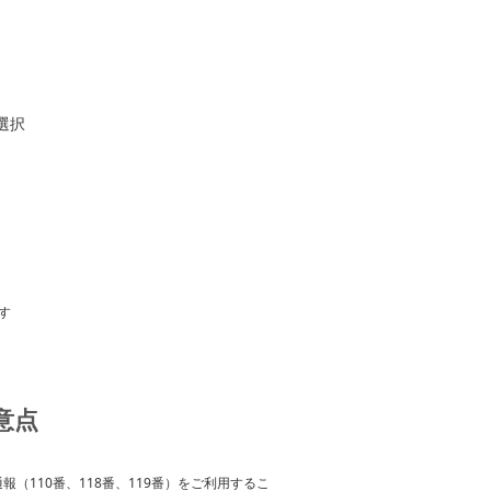
選択
す
意点
110番、118番、119番）をご利用するこ