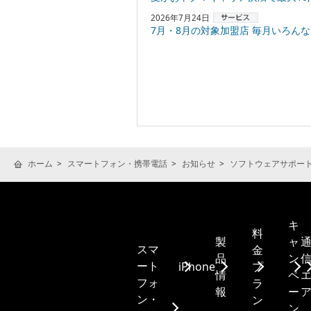
2026年7月24日
7月・8月の対象加盟店 毎月いろんなお店でPayPayポ
ホーム
スマートフォン・携帯電話
お知らせ
ソフトウェアサポー
キ
料
製
ャ
スマ
金
品
ン
ート
iPhone
プ
情
ペ
フォ
ラ
報
ー
ン・
ン
ン