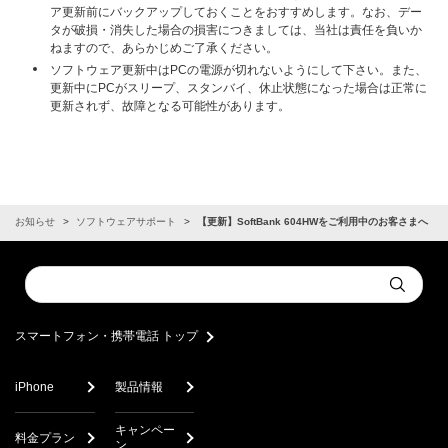
ア更新前にバックアップしておくことをおすすめします。なお、デー
タが破損・消失した場合の損害につきましては、当社は責任を負いか
ねますので、あらかじめご了承ください。
ソフトウェア更新中はPCの電源が切れないようにして下さい。また、
更新中にPCがスリープ、スタンバイ、休止状態になった場合は正常に
更新されず、故障となる可能性があります。
お知らせ
ソフトウェアサポート
【更新】SoftBank 604HWをご利用中のお客さまへ
Conduct
Submit
a
search
スマートフォン・携帯電話 トップ
iPhone
製品情報
キャンペー
料金プラン
ン