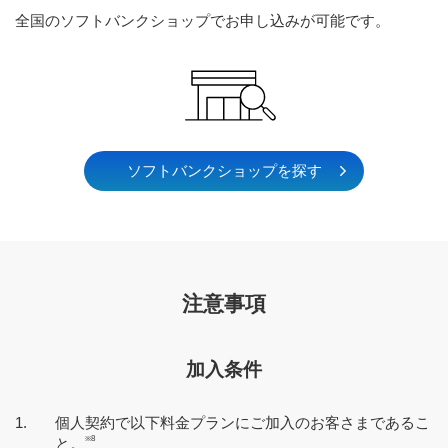
全国のソフトバンクショップでお申し込みが可能です。
ソフトバンクショップを探す
ケーブルラインとのお申し込みの場合
注意事項
ひかりdeトークSとのお申し込みの場合
NURO 光 でんわとのお申し込みの場合
加入条件
個人契約で以下料金プランにご加入のお客さまであるこ
BBフォンはSoftBank 光が提供しています。
※8
と。