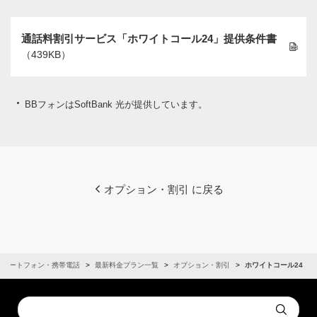
通話料割引サービス「ホワイトコール24」提供条件書
（439KB）
BBフォンはSoftBank 光が提供しています。
オプション・割引 に戻る
スマートフォン・携帯電話
最新料金プラン一覧
オプション・割引
ホワイトコール24
Conduct
Submit
a