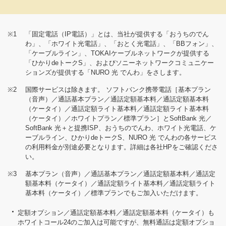
※1
「固定電話（IP電話）」とは、当社が提供する「おうちのでん
わ」、「ホワイト光電話」、「おとく光電話」、「BBフォン」、
「ケーブルライン」、TOKAIケーブルネットワークが提供する
「ひかりdeトークS」、およびソニーネットワークコミュニケー
ションズが提供する「NURO 光 でんわ」をさします。
※2
国際サービスは除きます。 ソフトバンク携帯電話［基本プラン
（音声）／通話基本プラン／通話定額基本料／通話定額基本料
（ケータイ）／通話定額ライト基本料／通話定額ライト基本料
（ケータイ）／ホワイトプラン／標準プラン］とSoftBank 光／
SoftBank 光＋と提携ISP、おうちのでんわ、ホワイト光電話、ケ
ーブルライン、ひかりdeトークS、NURO 光 でんわの各サービス
の利用料金が別途必要となります。詳細は各社HPをご確認くださ
い。
※3
基本プラン（音声）／通話基本プラン／通話定額基本料／通話定
額基本料（ケータイ）／通話定額ライト基本料／通話定額ライト
基本料（ケータイ）／標準プランでもご加入いただけます。
定額オプション／通話定額基本料／通話定額基本料（ケータイ）も
ホワイトコール24のご加入は可能ですが、無料通話は定額オプショ