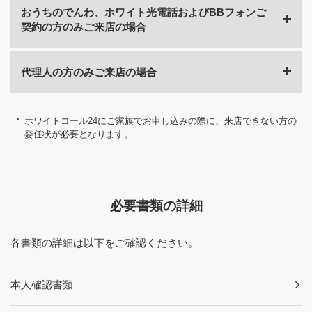
おうちのでんわ、ホワイト光電話およびBBフォンご
ソフトバンク携帯電話ご契約の方の本人確認書類
契約の方のみご来店の場合
おうちのでんわ、ホワイト光電話、BBフォンご契約の方
の本人確認書類
代理人の方のみご来店の場合
おうちのでんわ、ホワイト光電話、BBフォンご契約の方
ソフトバンク携帯電話ご契約の方の委任状
の委任状
家族確認書類
代理人の方の本人確認書類
ホワイトコール24にご家族でお申し込みの際に、来店できない方の
おうちのでんわ、ホワイト光電話、BBフォンご契約の方
委任状が必要となります。
家族確認書類
の本人確認書類
ソフトバンク携帯電話ご契約の方の委任状
必要書類の詳細
家族確認書類
おうちのでんわ、ホワイト光電話、BBフォンご契約の方
各書類の詳細は以下をご確認ください。
の委任状
本人確認書類
家族確認書類