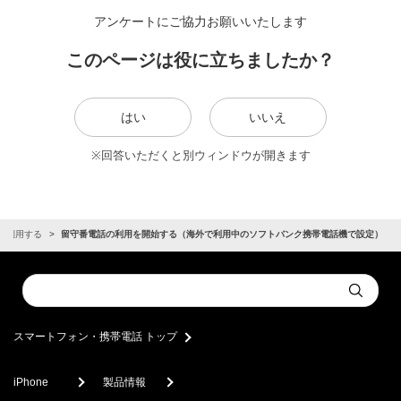
アンケートにご協力お願いいたします
このページは役に立ちましたか？
はい
いいえ
※回答いただくと別ウィンドウが開きます
を利用する
留守番電話の利用を開始する（海外で利用中のソフトバンク携帯電話機で設定）
Conduct
Submit
a
search
スマートフォン・携帯電話 トップ
iPhone
製品情報