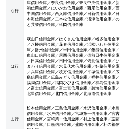
庫信用金庫／奈良信用金庫／奈良中央信用金庫／新
潟信用金庫／にいかわ信用金庫／西尾信用金庫／西
な行
中国信用金庫／西兵庫信用金庫／日新信用金庫／日
本海信用金庫／二本松信用金庫／沼津信用金庫／の
と共栄信用金庫／延岡信用金庫
萩山口信用金庫／はくさん信用金庫／幡多信用金庫
／八幡信用金庫／花巻信用金庫／浜松いわた信用金
庫／播州信用金庫／半田信用金庫／飯能信用金庫／
東山口信用金庫／尾西信用金庫／備前日生信用金庫
／日高信用金庫／日田信用金庫／備北信用金庫／ひ
は行
まわり信用金庫／氷見伏木信用金庫／姫路信用金庫
／兵庫信用金庫／枚方信用金庫／平塚信用金庫／広
島信用金庫／広島みどり信用金庫／福井信用金庫／
福岡信用金庫／福岡ひびき信用金庫／福島信用金庫
／富士信用金庫／富士宮信用金庫／碧海信用金庫／
北星信用金庫／北門信用金庫／北海道信用金庫
松本信用金庫／三島信用金庫／水沢信用金庫／水島
信用金庫／水戸信用金庫／宮城第一信用金庫／宮古
ま行
信用金庫／宮崎第一信用金庫／村上信用金庫／室蘭
信用金庫／目黒信用金庫／盛岡信用金庫／杜の都信