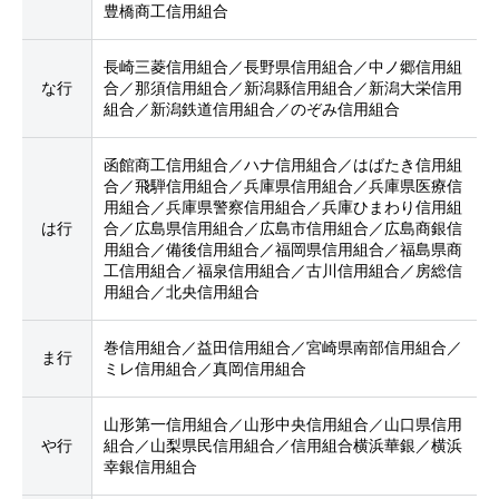
豊橋商工信用組合
長崎三菱信用組合／長野県信用組合／中ノ郷信用組
な行
合／那須信用組合／新潟縣信用組合／新潟大栄信用
組合／新潟鉄道信用組合／のぞみ信用組合
函館商工信用組合／ハナ信用組合／はばたき信用組
合／飛騨信用組合／兵庫県信用組合／兵庫県医療信
用組合／兵庫県警察信用組合／兵庫ひまわり信用組
は行
合／広島県信用組合／広島市信用組合／広島商銀信
用組合／備後信用組合／福岡県信用組合／福島県商
工信用組合／福泉信用組合／古川信用組合／房総信
用組合／北央信用組合
巻信用組合／益田信用組合／宮崎県南部信用組合／
ま行
ミレ信用組合／真岡信用組合
山形第一信用組合／山形中央信用組合／山口県信用
や行
組合／山梨県民信用組合／信用組合横浜華銀／横浜
幸銀信用組合