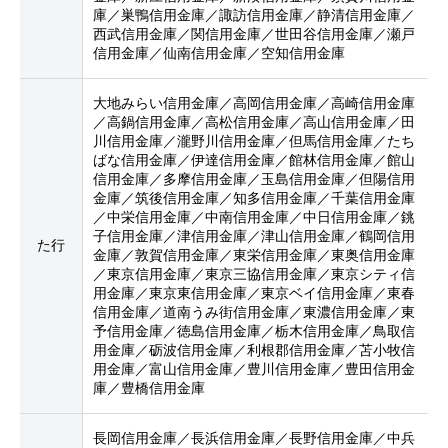
庫／巣鴨信用金庫／諏訪信用金庫／静清信用金庫／
西武信用金庫／関信用金庫／世田谷信用金庫／瀬戸
信用金庫／仙南信用金庫／空知信用金庫
大地みらい信用金庫／高岡信用金庫／高崎信用金庫
／高鍋信用金庫／高松信用金庫／高山信用金庫／田
川信用金庫／瀧野川信用金庫／但馬信用金庫／たち
ばな信用金庫／伊達信用金庫／館林信用金庫／館山
信用金庫／多摩信用金庫／玉島信用金庫／但陽信用
金庫／筑後信用金庫／知多信用金庫／千葉信用金庫
／中栄信用金庫／中南信用金庫／中日信用金庫／銚
子信用金庫／津信用金庫／津山信用金庫／鶴岡信用
た行
金庫／敦賀信用金庫／東栄信用金庫／東奥信用金庫
／東京信用金庫／東京三協信用金庫／東京シティ信
用金庫／東京東信用金庫／東京ベイ信用金庫／東春
信用金庫／道南うみ街信用金庫／東濃信用金庫／東
予信用金庫／徳島信用金庫／栃木信用金庫／鳥取信
用金庫／砺波信用金庫／利根郡信用金庫／苫小牧信
用金庫／富山信用金庫／豊川信用金庫／豊田信用金
庫／豊橋信用金庫
長岡信用金庫／長浜信用金庫／長野信用金庫／中兵