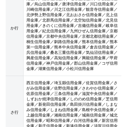
庫／烏山信用金庫／唐津信用金庫／川口信用金庫／
川崎信用金庫／川之江信用金庫／観音寺信用金庫／
北伊勢上野信用金庫／北おおさか信用金庫／北上信
用金庫／北群馬信用金庫／北空知信用金庫／北見信
用金庫／きのくに信用金庫／吉備信用金庫／岐阜信
か行
用金庫／紀北信用金庫／九州ひぜん信用金庫／京都
信用金庫／京都中央信用金庫／京都北都信用金庫／
桐生信用金庫／釧路信用金庫／熊本信用金庫／熊本
第一信用金庫／熊本中央信用金庫／倉吉信用金庫／
呉信用金庫／桑名三重信用金庫／気仙沼信用金庫／
興産信用金庫／高知信用金庫／興能信用金庫／甲府
信用金庫／神戸信用金庫／郡山信用金庫／コザ信用
金庫／湖東信用金庫／小松川信用金庫
西京信用金庫／埼玉縣信用金庫／佐賀信用金庫／さ
がみ信用金庫／佐野信用金庫／さわやか信用金庫／
佐原信用金庫／三条信用金庫／滋賀中央信用金庫／
しずおか焼津信用金庫／しののめ信用金庫／芝信用
金庫／新発田信用金庫／島田掛川信用金庫／しまな
み信用金庫／しまね信用金庫／島根中央信用金庫／
さ行
上越信用金庫／湘南信用金庫／城南信用金庫／城北
信用金庫／昭和信用金庫／白河信用金庫／新宮信用
金庫／新庄信用金庫／新湊信用金庫／須賀川信用金