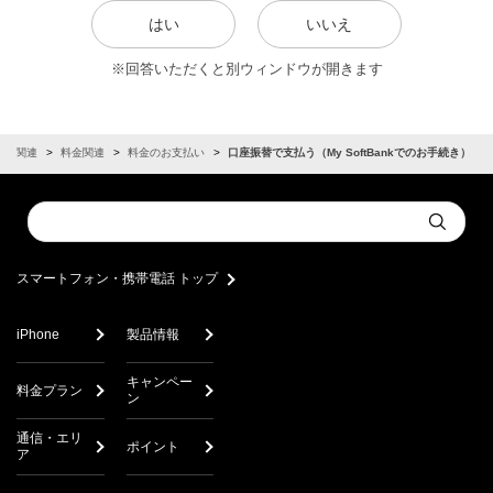
はい
いいえ
※回答いただくと別ウィンドウが開きます
契約関連
料金関連
料金のお支払い
口座振替で支払う（My SoftBankでのお手続き）
Conduct
Submit
a
search
スマートフォン・携帯電話 トップ
iPhone
製品情報
キャンペー
料金プラン
ン
通信・エリ
ポイント
ア