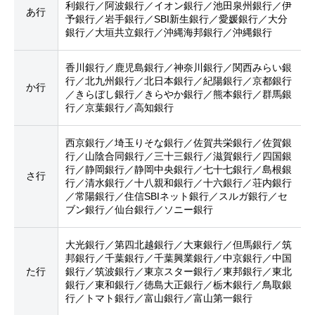
利銀行／阿波銀行／イオン銀行／池田泉州銀行／伊
あ行
予銀行／岩手銀行／SBI新生銀行／愛媛銀行／大分
銀行／大垣共立銀行／沖縄海邦銀行／沖縄銀行
香川銀行／鹿児島銀行／神奈川銀行／関西みらい銀
行／北九州銀行／北日本銀行／紀陽銀行／京都銀行
か行
／きらぼし銀行／きらやか銀行／熊本銀行／群馬銀
行／京葉銀行／高知銀行
西京銀行／埼玉りそな銀行／佐賀共栄銀行／佐賀銀
行／山陰合同銀行／三十三銀行／滋賀銀行／四国銀
行／静岡銀行／静岡中央銀行／七十七銀行／島根銀
さ行
行／清水銀行／十八親和銀行／十六銀行／荘内銀行
／常陽銀行／住信SBIネット銀行／スルガ銀行／セ
ブン銀行／仙台銀行／ソニー銀行
大光銀行／第四北越銀行／大東銀行／但馬銀行／筑
邦銀行／千葉銀行／千葉興業銀行／中京銀行／中国
た行
銀行／筑波銀行／東京スター銀行／東邦銀行／東北
銀行／東和銀行／徳島大正銀行／栃木銀行／鳥取銀
行／トマト銀行／富山銀行／富山第一銀行