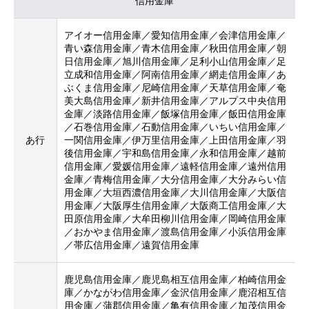
信用金庫
アイオー信用金庫／愛知信用金庫／会津信用金庫／
青い森信用金庫／青木信用金庫／秋田信用金庫／朝
日信用金庫／旭川信用金庫／足利小山信用金庫／足
立成和信用金庫／阿南信用金庫／網走信用金庫／あ
ぶくま信用金庫／尼崎信用金庫／天草信用金庫／奄
美大島信用金庫／新井信用金庫／アルプス中央信用
金庫／淡路信用金庫／飯塚信用金庫／飯田信用金庫
／石巻信用金庫／石動信用金庫／いちい信用金庫／
あ行
一関信用金庫／伊万里信用金庫／上田信用金庫／羽
後信用金庫／宇和島信用金庫／永和信用金庫／越前
信用金庫／愛媛信用金庫／遠軽信用金庫／遠州信用
金庫／青梅信用金庫／大分信用金庫／大分みらい信
用金庫／大垣西濃信用金庫／大川信用金庫／大阪信
用金庫／大阪厚生信用金庫／大阪商工信用金庫／大
田原信用金庫／大牟田柳川信用金庫／岡崎信用金庫
／おかやま信用金庫／渡島信用金庫／小浜信用金庫
／帯広信用金庫／遠賀信用金庫
鹿児島信用金庫／鹿児島相互信用金庫／柏崎信用金
庫／かながわ信用金庫／金沢信用金庫／鹿沼相互信
用金庫／蒲郡信用金庫／亀有信用金庫／加茂信用金