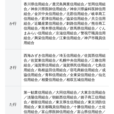
香川県信用組合／鹿児島興業信用組合／笠岡信用組
合／神奈川県医師信用組合／神奈川県歯科医師信用
組合／金沢中央信用組合／北郡信用組合／岐阜商工
信用組合／君津信用組合／協栄信用組合／共立信用
か行
組合／近畿産業信用組合／釧路信用組合／熊谷商工
信用組合／熊本県信用組合／群馬県信用組合／ぐん
まみらい信用組合／京滋信用組合／警視庁職員信用
組合／興栄信用組合／江東信用組合／神戸市職員信
用組合
西海みずき信用組合／埼玉信用組合／佐賀西信用組
合／佐賀東信用組合／札幌中央信用組合／三條信用
組合／滋賀県信用組合／滋賀県民信用組合／七島信
さ行
用組合／島根益田信用組合／宿毛商銀信用組合／成
協信用組合／青和信用組合／全東栄信用組合／仙北
信用組合／相愛信用組合／相双五城信用組合
第一勧業信用組合／大同信用組合／大東京信用組合
／淡陽信用組合／朝銀西信用組合／銚子商工信用組
合／都留信用組合／東京厚生信用組合／東京消防信
た行
用組合／東京都職員信用組合／十勝信用組合／土佐
信用組合／富山県医師信用組合／富山県信用組合／