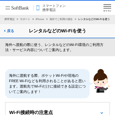
スマートフォン
携帯電話
MENU
ン・携帯電話
サポート
iPhone
海外でご利用の場合
レンタルなどのWi-Fiを使う
レンタルなどのWi-Fiを使う
戻る
海外へ渡航の際に使う、レンタルなどのWi-Fi環境のご利用方
法・サービス内容についてご案内します。
海外に渡航する際、ポケットWi-Fiや現地の
FREE Wi-Fiなどを利用されることがあると思い
ます。渡航先でWi-Fiだけに接続できる設定につ
いてご案内します！
Wi-Fi接続時の注意点