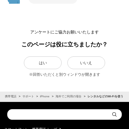
アンケートにご協力お願いいたします
このページは役に立ちましたか？
はい
いいえ
※回答いただくと別ウィンドウが開きます
ン・携帯電話
サポート
iPhone
海外でご利用の場合
レンタルなどのWi-Fiを使う
Conduct
Submit
a
search