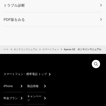
トラブル診断
PDF版をみる
サポート
オンラインマニュアル
スマートフォン
Xperia XZ オンラインマニュアル
スマートフォン・携帯電話 トップ
iPhone
製品情報
キャンペー
料金プラン
ン