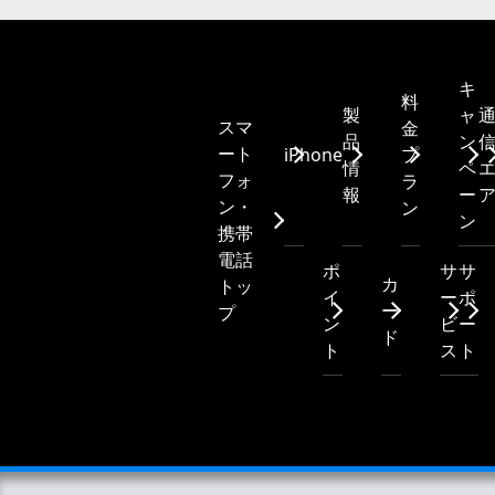
キ
料
製
ャ
スマ
金
品
ン
ート
iPhone
プ
情
ペ
フォ
ラ
報
ー
ン・
ン
ン
携帯
電話
ポ
サ
サ
カ
トッ
イ
ー
ポ
ー
プ
ン
ビ
ー
ド
ト
ス
ト