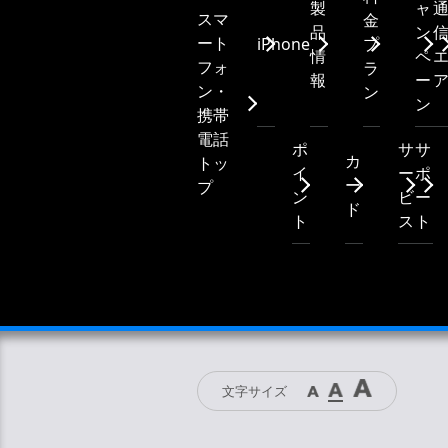
製
ャ
スマ
金
品
ン
ート
iPhone
プ
情
ペ
フォ
ラ
報
ー
ン・
ン
ン
携帯
電話
ポ
サ
サ
カ
トッ
イ
ー
ポ
ー
プ
ン
ビ
ー
ド
ト
ス
ト
文字サイズ