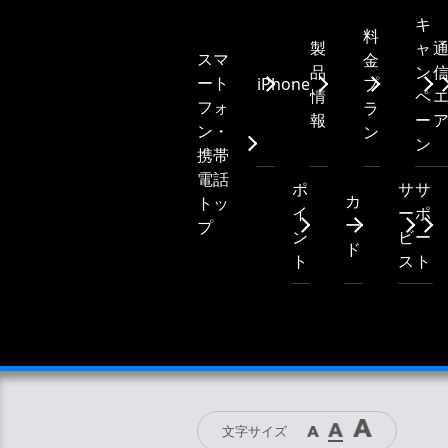
キ
料
製
ャ
スマ
金
品
ン
ート
iPhone
プ
情
ペ
フォ
ラ
報
ー
ン・
ン
ン
携帯
電話
ポ
サ
サ
カ
トッ
イ
ー
ポ
ー
プ
ン
ビ
ー
ド
ト
ス
ト
文字サイズ