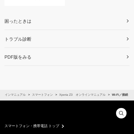
困ったときは
トラブル診断
PDF版をみる
ンラインマニュアル
スマートフォン
Xperia Z3 オンラインマニュアル
Wi-Fi／接続
スマートフォン・携帯電話 トップ