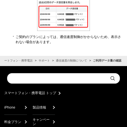
ご契約のプランによっては、通信速度制御がかからないため、表示さ
れない場合があります。
スマートフォン・携帯電話
サポート
通信速度の制御について
ご利用データ量の確認
Conduct
Submit
a
search
スマートフォン・携帯電話 トップ
iPhone
製品情報
キャンペー
料金プラン
ン