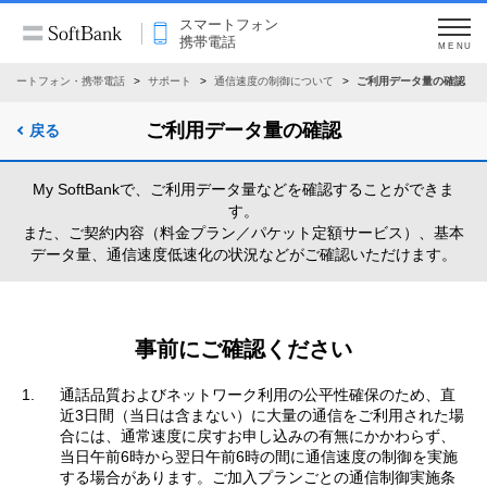
スマートフォン
携帯電話
MENU
スマートフォン・携帯電話
サポート
通信速度の制御について
ご利用データ量の確認
ご利用データ量の確認
戻る
My SoftBankで、ご利用データ量などを確認することができま
す。
また、ご契約内容（料金プラン／パケット定額サービス）、基本
データ量、通信速度低速化の状況などがご確認いただけます。
事前にご確認ください
通話品質およびネットワーク利用の公平性確保のため、直
近3日間（当日は含まない）に大量の通信をご利用された場
合には、通常速度に戻すお申し込みの有無にかかわらず、
当日午前6時から翌日午前6時の間に通信速度の制御を実施
する場合があります。ご加入プランごとの通信制御実施条