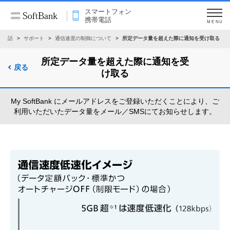
スマートフォン
携帯電話
MENU
帯電話
サポート
通信速度の制御について
所定データ量を超えた際に通知を受け取る
所定データ量を超えた際に通知を受
戻る
け取る
My SoftBank にメールアドレスをご登録いただくことにより、ご
利用いただいたデータ量をメール／SMSにてお知らせします。