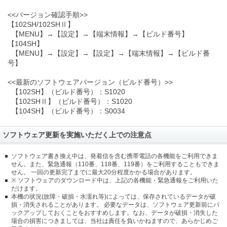
<<バージョン確認手順>>
【102SH/102SHⅡ】
【MENU】→【設定】→【端末情報】→【ビルド番号】
【104SH】
【MENU】→【設定】→【設定】→【端末情報】→【ビルド番
号】
<<最新のソフトウェアバージョン（ビルド番号）>>
【102SH】（ビルド番号）：S1020
【102SHⅡ】（ビルド番号）：S1020
【104SH】（ビルド番号）：S0034
ソフトウェア更新を実施いただく上での注意点
ソフトウェア書き換え中は、発着信を含む携帯電話の各機能をご利用できま
せん。また、緊急通報（110番、118番、119番）をご利用することもできま
せん。 一回の更新完了までに最大20分程度かかる場合があります。
※ ソフトウェアのダウンロード中は、上記の各機能・緊急通報をご利用いた
だけます。
本機の状況(故障・破損・水濡れ等)によっては、保存されているデータが破
損・消失されることがあります。 必要なデータは、ソフトウェア更新前にバ
ックアップしておくことをおすすめします。なお、データが破損・消失した
場合の損害につきましては、当社は責任を負いかねますので、あらかじめご