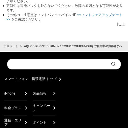
了承ください。
更新中は電池パックを外さないでください。故障の原因となる可能性があり
ます。
その他のご注意点はソフトバンクモバイルHP
<<ソフトウェアアップデート
>>
をご確認ください。
以上
ウェアサポート
AQUOS PHONE SoftBank 102SH/102SHII/104SHをご利用中のお客さまへ
Conduct
Submit
a
search
スマートフォン・携帯電話 トップ
iPhone
製品情報
キャンペー
料金プラン
ン
通信・エリ
ポイント
ア