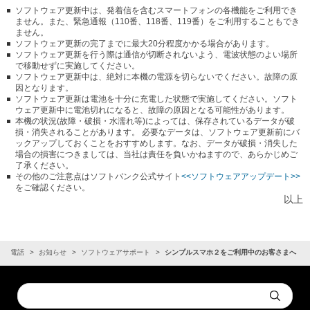
ソフトウェア更新中は、発着信を含むスマートフォンの各機能をご利用でき
ません。また、緊急通報（110番、118番、119番）をご利用することもでき
ません。
ソフトウェア更新の完了までに最大20分程度かかる場合があります。
ソフトウェア更新を行う際は通信が切断されないよう、電波状態のよい場所
で移動せずに実施してください。
ソフトウェア更新中は、絶対に本機の電源を切らないでください。故障の原
因となります。
ソフトウェア更新は電池を十分に充電した状態で実施してください。ソフト
ウェア更新中に電池切れになると、故障の原因となる可能性があります。
本機の状況(故障・破損・水濡れ等)によっては、保存されているデータが破
損・消失されることがあります。 必要なデータは、ソフトウェア更新前にバ
ックアップしておくことをおすすめします。なお、データが破損・消失した
場合の損害につきましては、当社は責任を負いかねますので、あらかじめご
了承ください。
その他のご注意点はソフトバンク公式サイト
<<ソフトウェアアップデート>>
をご確認ください。
以上
携帯電話
お知らせ
ソフトウェアサポート
シンプルスマホ２をご利用中のお客さまへ
Conduct
Submit
a