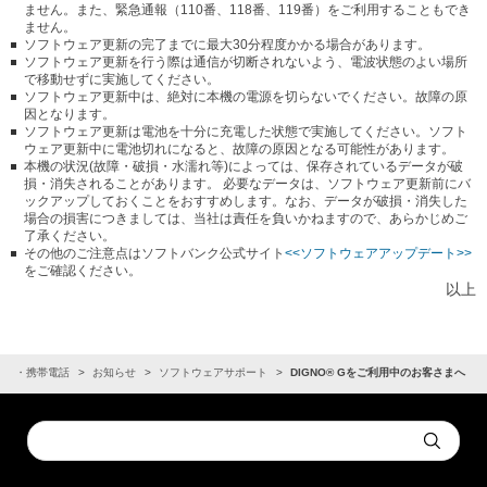
ません。また、緊急通報（110番、118番、119番）をご利用することもでき
ません。
ソフトウェア更新の完了までに最大30分程度かかる場合があります。
ソフトウェア更新を行う際は通信が切断されないよう、電波状態のよい場所
で移動せずに実施してください。
ソフトウェア更新中は、絶対に本機の電源を切らないでください。故障の原
因となります。
ソフトウェア更新は電池を十分に充電した状態で実施してください。ソフト
ウェア更新中に電池切れになると、故障の原因となる可能性があります。
本機の状況(故障・破損・水濡れ等)によっては、保存されているデータが破
損・消失されることがあります。 必要なデータは、ソフトウェア更新前にバ
ックアップしておくことをおすすめします。なお、データが破損・消失した
場合の損害につきましては、当社は責任を負いかねますので、あらかじめご
了承ください。
その他のご注意点はソフトバンク公式サイト
<<ソフトウェアアップデート>>
をご確認ください。
以上
ォン・携帯電話
お知らせ
ソフトウェアサポート
DIGNO® Gをご利用中のお客さまへ
Conduct
Submit
a
search