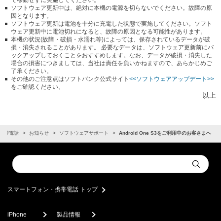
で移動せずに実施してください。
ソフトウェア更新中は、絶対に本機の電源を切らないでください。故障の原
因となります。
ソフトウェア更新は電池を十分に充電した状態で実施してください。ソフト
ウェア更新中に電池切れになると、故障の原因となる可能性があります。
本機の状況(故障・破損・水濡れ等)によっては、保存されているデータが破
損・消失されることがあります。 必要なデータは、ソフトウェア更新前にバ
ックアップしておくことをおすすめします。なお、データが破損・消失した
場合の損害につきましては、当社は責任を負いかねますので、あらかじめご
了承ください。
その他のご注意点はソフトバンク公式サイト
<<ソフトウェアアップデート>>
をご確認ください。
以上
携帯電話
お知らせ
ソフトウェアサポート
Android One S3をご利用中のお客さまへ
Conduct
Submit
a
search
スマートフォン・携帯電話 トップ
iPhone
製品情報