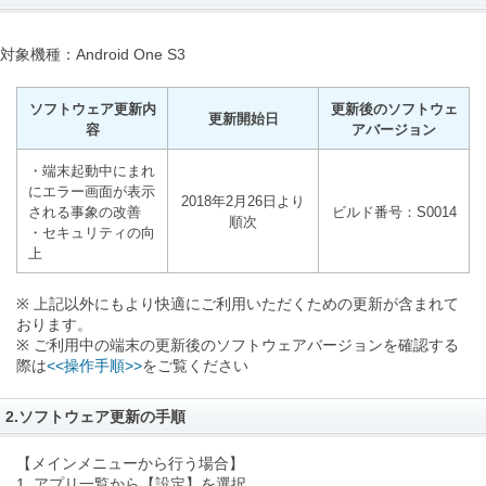
対象機種：Android One S3
ソフトウェア更新内
更新後のソフトウェ
更新開始日
容
アバージョン
・端末起動中にまれ
にエラー画面が表示
2018年2月26日より
される事象の改善
ビルド番号：S0014
順次
・セキュリティの向
上
※ 上記以外にもより快適にご利用いただくための更新が含まれて
おります。
※ ご利用中の端末の更新後のソフトウェアバージョンを確認する
際は
<<操作手順>>
をご覧ください
2.ソフトウェア更新の手順
【メインメニューから行う場合】
1. アプリ一覧から【設定】を選択