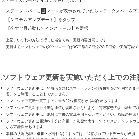
【ステータスバーのアイコンから行う場合】
ステータスバーに
マークが表示されていたらステータスバーを下
【システムアップデート】をタップ
【今すぐ再起動してインストール】を選択
上記、いずれの方法で行った場合でも、更新内容は同じです
更新するソフトウェアのダウンロードは3G回線/4G回線/Wi-Fi回線で実施可能で
3.ソフトウェア更新を実施いただく上での注
ソフトウェア更新中は、発着信を含むスマートフォンの各機能をご利用できません。
番）をご利用することもできません。
ソフトウェア更新の完了までに最大20分程度かかる場合があります。
ソフトウェア更新を行う際は通信が切断されないよう、電波状態のよい場所で
ソフトウェア更新中は、絶対に本機の電源を切らないでください。故障の原因
ソフトウェア更新は電池を十分に充電した状態で実施してください。ソフトウ
なる可能性があります。
本機の状況(故障・破損・水濡れ等)によっては、保存されているデータが破損