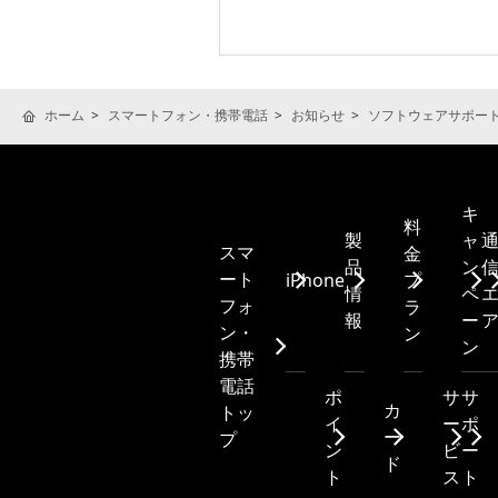
ホーム
スマートフォン・携帯電話
お知らせ
ソフトウェアサポー
キ
料
製
ャ
スマ
金
品
ン
ート
iPhone
プ
情
ペ
フォ
ラ
報
ー
ン・
ン
ン
携帯
電話
ポ
サ
サ
カ
トッ
イ
ー
ポ
ー
プ
ン
ビ
ー
ド
ト
ス
ト