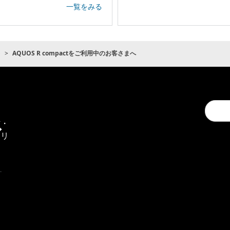
一覧をみる
ト
AQUOS R compactをご利用中のお客さまへ
Conduc
通
a
信・
search
エリ
ア