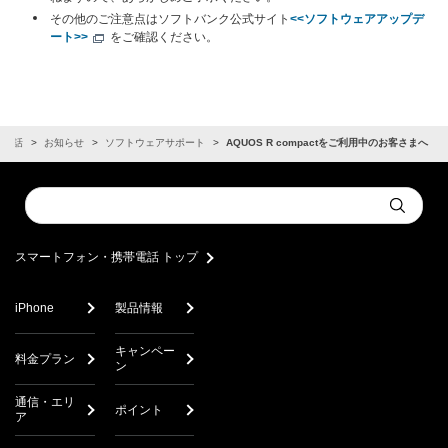
その他のご注意点はソフトバンク公式サイト
<<ソフトウェアアップデ
ート>>
をご確認ください。
帯電話
お知らせ
ソフトウェアサポート
AQUOS R compactをご利用中のお客さまへ
Conduct
Submit
a
search
スマートフォン・携帯電話 トップ
iPhone
製品情報
キャンペー
料金プラン
ン
通信・エリ
ポイント
ア