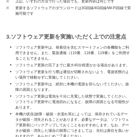
※
上記、いずれの方法で行った場合でも、更新内容は同じです
※
更新するソフトウェアのダウンロードは3G回線/4G回線/Wi-Fi回線で実
施可能です
3.ソフトウェア更新を実施いただく上での注意点
ソフトウェア更新中は、発着信を含むスマートフォンの各機能をご利
用できません。また、緊急通報（110番、118番、119番）をご利用す
ることもできません。
ソフトウェア更新の完了までに最大40分程度かかる場合があります。
ソフトウェア更新を行う際は通信が切断されないよう、電波状態のよ
い場所で移動せずに実施してください。
ソフトウェア更新中は、絶対に本機の電源を切らないでください。故
障の原因となります。
ソフトウェア更新は電池を十分に充電した状態で実施してください。
ソフトウェア更新中に電池切れになると、故障の原因となる可能性が
あります。
本機の状況(故障・破損・水濡れ等)によっては、保存されているデー
タが破損・消失されることがあります。必要なデータは、ソフトウェ
ア更新前にバックアップしておくことをおすすめします。なお、デー
タが破損・消失した場合の損害につきましては、当社は責任を負いか
ねますので、あらかじめご了承ください。