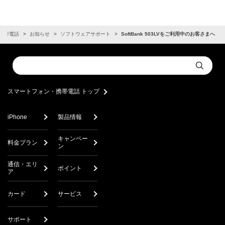
携帯電話
お知らせ
ソフトウェアサポート
SoftBank 503LVをご利用中のお客さまへ
Conduct
Submit
a
search
スマートフォン・携帯電話 トップ
iPhone
製品情報
キャンペー
料金プラン
ン
通信・エリ
ポイント
ア
カード
サービス
サポート