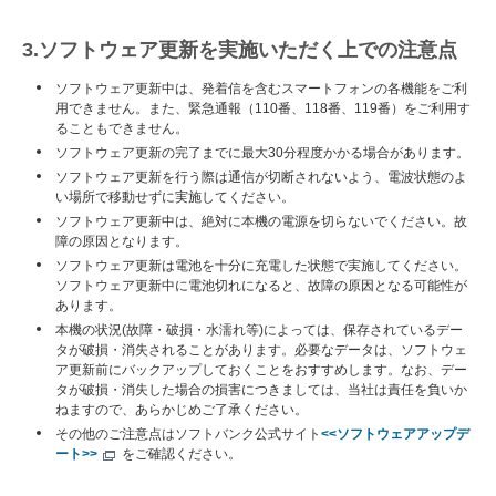
3.ソフトウェア更新を実施いただく上での注意点
ソフトウェア更新中は、発着信を含むスマートフォンの各機能をご利
用できません。また、緊急通報（110番、118番、119番）をご利用す
ることもできません。
ソフトウェア更新の完了までに最大30分程度かかる場合があります。
ソフトウェア更新を行う際は通信が切断されないよう、電波状態のよ
い場所で移動せずに実施してください。
ソフトウェア更新中は、絶対に本機の電源を切らないでください。故
障の原因となります。
ソフトウェア更新は電池を十分に充電した状態で実施してください。
ソフトウェア更新中に電池切れになると、故障の原因となる可能性が
あります。
本機の状況(故障・破損・水濡れ等)によっては、保存されているデー
タが破損・消失されることがあります。必要なデータは、ソフトウェ
ア更新前にバックアップしておくことをおすすめします。なお、デー
タが破損・消失した場合の損害につきましては、当社は責任を負いか
ねますので、あらかじめご了承ください。
その他のご注意点はソフトバンク公式サイト
<<ソフトウェアアップデ
ート>>
をご確認ください。