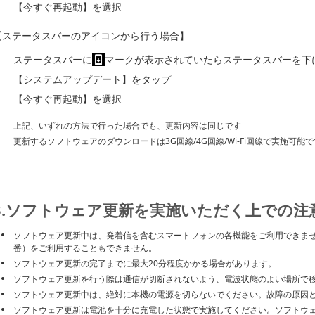
【今すぐ再起動】を選択
【ステータスバーのアイコンから行う場合】
ステータスバーに
マークが表示されていたらステータスバーを下
【システムアップデート】をタップ
【今すぐ再起動】を選択
上記、いずれの方法で行った場合でも、更新内容は同じです
更新するソフトウェアのダウンロードは3G回線/4G回線/Wi-Fi回線で実施可能で
3.ソフトウェア更新を実施いただく上での注
ソフトウェア更新中は、発着信を含むスマートフォンの各機能をご利用できません。
番）をご利用することもできません。
ソフトウェア更新の完了までに最大20分程度かかる場合があります。
ソフトウェア更新を行う際は通信が切断されないよう、電波状態のよい場所で
ソフトウェア更新中は、絶対に本機の電源を切らないでください。故障の原因
ソフトウェア更新は電池を十分に充電した状態で実施してください。ソフトウ