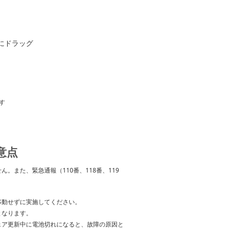
にドラッグ
す
意点
また、緊急通報（110番、118番、119
移動せずに実施してください。
となります。
ェア更新中に電池切れになると、故障の原因と