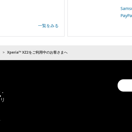
Sam
Pay
一覧をみる
ト
Xperia™ XZ2をご利用中のお客さまへ
Conduc
通
a
信・
search
エリ
ア