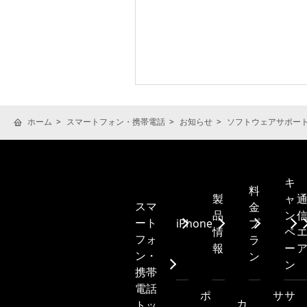
ホーム
スマートフォン・携帯電話
お知らせ
ソフトウェアサポー
キ
料
製
ャ
スマ
金
品
ン
ート
iPhone
プ
情
ペ
フォ
ラ
報
ー
ン・
ン
ン
携帯
電話
ポ
サ
サ
カ
トッ