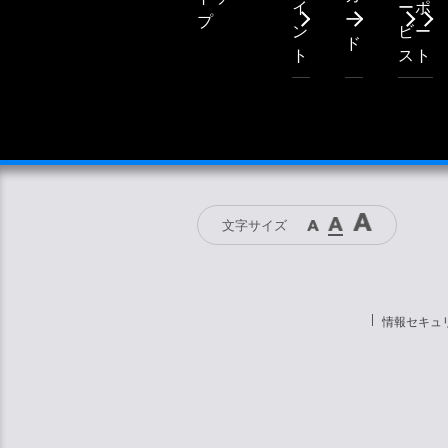
イ
ー
ポ
ー
プ
ン
ビ
ー
ド
ト
ス
ト
文字サイズ
情報セキュ