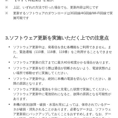
※
上記、いずれの方法で行った場合でも、更新内容は同じです
※
更新するソフトウェアのダウンロードは3G回線/4G回線/Wi-Fi回線で実
施可能です
3.ソフトウェア更新を実施いただく上での注意点
ソフトウェア更新中は、発着信を含む各機能をご利用できません。ま
た、緊急通報（110番、118番、119番）をご利用することもできませ
ん。
ソフトウェア更新の完了までに最大40分程度かかる場合があります。
ソフトウェア更新を行う際は通信が切断されないよう、電波状態のよ
い場所で移動せずに実施してください。
ソフトウェア更新中は、絶対に本機の電源を切らないでください。故
障の原因となります。
ソフトウェア更新は電池を十分に充電した状態で実施してください。
ソフトウェア更新中に電池切れになると、故障の原因となる可能性が
あります。
本機の状況(故障・破損・水濡れ等)によっては、保存されているデー
タが破損・消失されることがあります。必要なデータは、ソフトウェ
ア更新前にバックアップしておくことをおすすめします。なお、デー