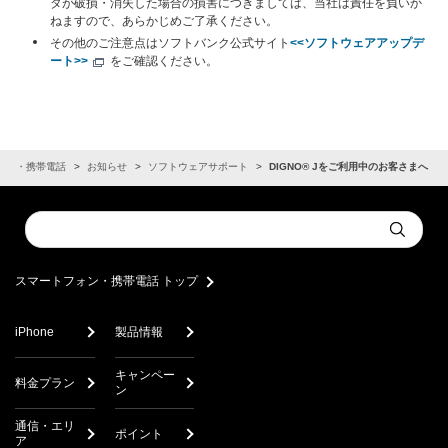
タが破損・消失した場合の損害につきましては、当社は責任を負いか
ねますので、あらかじめご了承ください。
その他のご注意点はソフトバンク公式サイト
<<ソフトウェアアップデ
ート>>
をご確認ください。
ォン・携帯電話
お知らせ
ソフトウェアサポート
DIGNO® Jをご利用中のお客さまへ
Conduct
Submit
a
search
スマートフォン・携帯電話 トップ
iPhone
製品情報
キャンペー
料金プラン
ン
通信・エリ
ポイント
ア