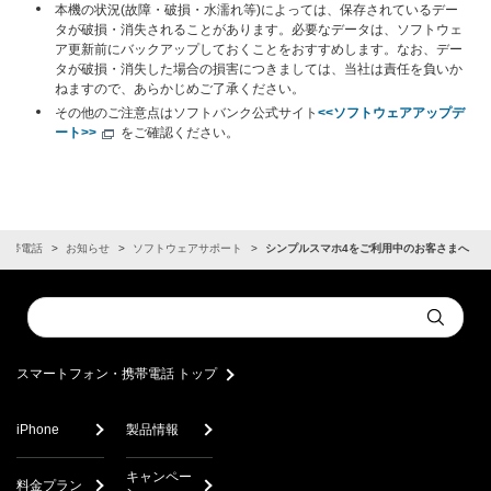
本機の状況(故障・破損・水濡れ等)によっては、保存されているデー
タが破損・消失されることがあります。必要なデータは、ソフトウェ
ア更新前にバックアップしておくことをおすすめします。なお、デー
タが破損・消失した場合の損害につきましては、当社は責任を負いか
ねますので、あらかじめご了承ください。
その他のご注意点はソフトバンク公式サイト
<<ソフトウェアアップデ
ート>>
をご確認ください。
携帯電話
お知らせ
ソフトウェアサポート
シンプルスマホ4をご利用中のお客さまへ
Conduct
Submit
a
search
スマートフォン・携帯電話 トップ
iPhone
製品情報
キャンペー
料金プラン