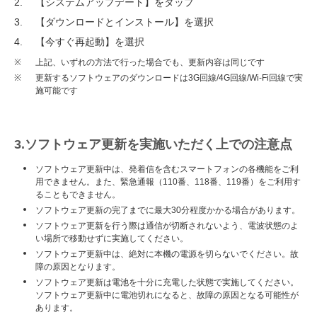
【システムアップデート】をタップ
【ダウンロードとインストール】を選択
【今すぐ再起動】を選択
※
上記、いずれの方法で行った場合でも、更新内容は同じです
※
更新するソフトウェアのダウンロードは3G回線/4G回線/Wi-Fi回線で実
施可能です
3.ソフトウェア更新を実施いただく上での注意点
ソフトウェア更新中は、発着信を含むスマートフォンの各機能をご利
用できません。また、緊急通報（110番、118番、119番）をご利用す
ることもできません。
ソフトウェア更新の完了までに最大30分程度かかる場合があります。
ソフトウェア更新を行う際は通信が切断されないよう、電波状態のよ
い場所で移動せずに実施してください。
ソフトウェア更新中は、絶対に本機の電源を切らないでください。故
障の原因となります。
ソフトウェア更新は電池を十分に充電した状態で実施してください。
ソフトウェア更新中に電池切れになると、故障の原因となる可能性が
あります。