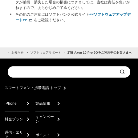
タが破損・消失した場合の損害につきましては、当社は責任を負いか
ねますので、あらかじめご了承ください。
その他のご注意点はソフトバンク公式サイト
<<ソフトウェアアップデ
ート>>
をご確認ください。
電話
お知らせ
ソフトウェアサポート
ZTE Axon 10 Pro 5Gをご利用中のお客さまへ
Conduct
Submit
a
search
スマートフォン・携帯電話 トップ
iPhone
製品情報
キャンペー
料金プラン
ン
通信・エリ
ポイント
ア