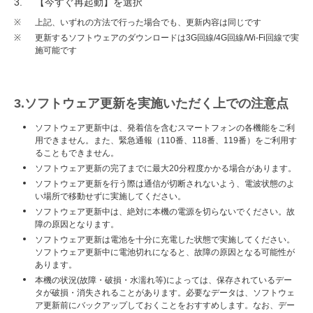
【今すぐ再起動】を選択
※
上記、いずれの方法で行った場合でも、更新内容は同じです
※
更新するソフトウェアのダウンロードは3G回線/4G回線/Wi-Fi回線で実
施可能です
3.ソフトウェア更新を実施いただく上での注意点
ソフトウェア更新中は、発着信を含むスマートフォンの各機能をご利
用できません。また、緊急通報（110番、118番、119番）をご利用す
ることもできません。
ソフトウェア更新の完了までに最大20分程度かかる場合があります。
ソフトウェア更新を行う際は通信が切断されないよう、電波状態のよ
い場所で移動せずに実施してください。
ソフトウェア更新中は、絶対に本機の電源を切らないでください。故
障の原因となります。
ソフトウェア更新は電池を十分に充電した状態で実施してください。
ソフトウェア更新中に電池切れになると、故障の原因となる可能性が
あります。
本機の状況(故障・破損・水濡れ等)によっては、保存されているデー
タが破損・消失されることがあります。必要なデータは、ソフトウェ
ア更新前にバックアップしておくことをおすすめします。なお、デー