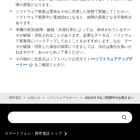
障の原因となります。
ソフトウェア更新は電池を十分に充電した状態で実施してください。
ソフトウェア更新中に電池切れになると、故障の原因となる可能性が
あります。
本機の状況(故障・破損・水濡れ等)によっては、保存されているデー
タが破損・消失されることがあります。必要なデータは、ソフトウェ
ア更新前にバックアップしておくことをおすすめします。なお、デー
タが破損・消失した場合の損害につきましては、当社は責任を負いか
ねますので、あらかじめご了承ください。
その他のご注意点はソフトバンク公式サイト
<<ソフトウェアアップデ
ート>>
をご確認ください。
ォン・携帯電話
お知らせ
ソフトウェアサポート
AQUOS Rをご利用中のお客さまへ
Conduct
Submit
a
search
スマートフォン・携帯電話 トップ