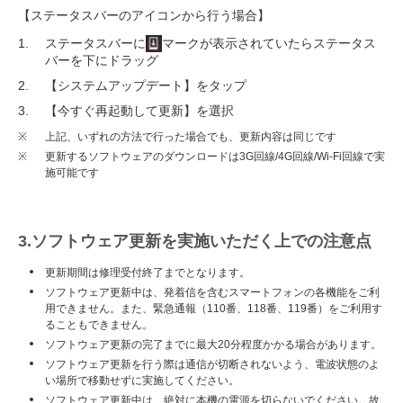
【ステータスバーのアイコンから行う場合】
ステータスバーに
マークが表示されていたらステータス
バーを下にドラッグ
【システムアップデート】をタップ
【今すぐ再起動して更新】を選択
※
上記、いずれの方法で行った場合でも、更新内容は同じです
※
更新するソフトウェアのダウンロードは3G回線/4G回線/Wi-Fi回線で実
施可能です
3.ソフトウェア更新を実施いただく上での注意点
更新期間は修理受付終了までとなります。
ソフトウェア更新中は、発着信を含むスマートフォンの各機能をご利
用できません。また、緊急通報（110番、118番、119番）をご利用す
ることもできません。
ソフトウェア更新の完了までに最大20分程度かかる場合があります。
ソフトウェア更新を行う際は通信が切断されないよう、電波状態のよ
い場所で移動せずに実施してください。
ソフトウェア更新中は、絶対に本機の電源を切らないでください。故