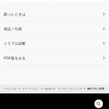
困ったときは
保証／仕様
トラブル診断
PDF版をみる
インマニュアル
スマートフォン
Xperia XZ オンラインマニュアル
海外でのご利用