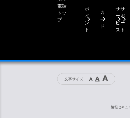
電話
ポ
サ
サ
カ
トッ
イ
ー
ポ
ー
プ
ン
ビ
ー
ド
ト
ス
ト
文字サイズ
情報セキュ