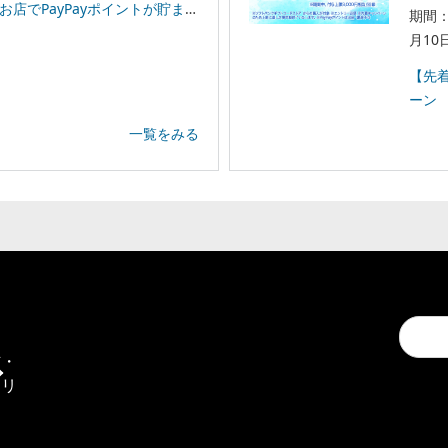
イントが貯まる！「スーパーPayPayクーポン」
期間：
月10
【先着
ーン
一覧をみる
Conduc
通
a
信・
search
エリ
ア