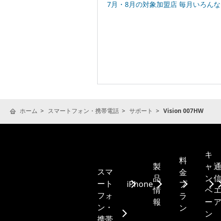
7月・8月の対象加盟店 毎月いろんなお店でPayPayポ
ホーム
スマートフォン・携帯電話
サポート
Vision 007HW
キ
料
製
ャ
スマ
金
品
ン
ート
iPhone
プ
情
ペ
フォ
ラ
報
ー
ン・
ン
ン
携帯