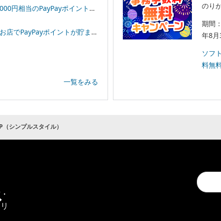
のりか
相当のPayPayポイントプレゼント！
期間：
イントが貯まる！「スーパーPayPayクーポン」
年8月
ソフ
料無
一覧をみる
101P（シンプルスタイル）
Conduc
通
a
信・
search
エリ
ア