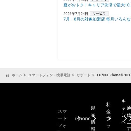
夏がおトク！キャリア決済で最大10,000円
2026年7月24日
7月・8月の対象加盟店 毎月いろんなお店でPayPayポ
ホーム
スマートフォン・携帯電話
サポート
LUMIX Phone® 
キ
料
製
ャ
スマ
金
品
ン
ート
iPhone
プ
情
ペ
フォ
ラ
報
ー