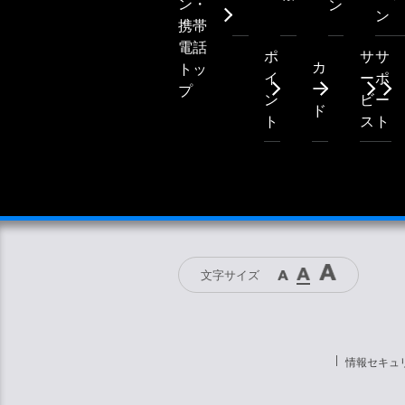
ン・
ン
ン
携帯
電話
ポ
サ
サ
カ
トッ
イ
ー
ポ
ー
プ
ン
ビ
ー
ド
ト
ス
ト
文字サイズ
情報セキュ