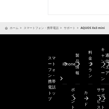
ホーム
スマートフォン・携帯電話
サポート
AQUOS Xx3 mini
キ
料
製
ャ
スマ
金
品
ン
ート
iPhone
プ
情
ペ
フォ
ラ
報
ー
ン・
ン
ン
携帯
電話
ポ
サ
サ
カ
トッ
イ
ー
ポ
ー
プ
ン
ビ
ー
ド
ト
ス
ト