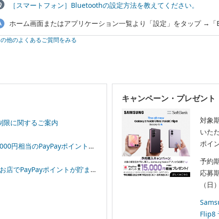
［スマートフォン］Bluetoothの設定方法を教えてください。
ホーム画面またはアプリケーション一覧より「設定」をタップ →「Blu
その他のよくあるご質問をみる
キャンペーン・プレゼント
対象
制限に関するご案内
いただ
ポイ
相当のPayPayポイントプレゼント！
予約
イントが貯まる！「スーパーPayPayクーポン」
応募期
（日）
Samsu
Fli