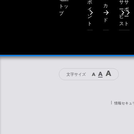
ポ
サ
サ
カ
トッ
イ
ー
ポ
ー
プ
ン
ビ
ー
ド
ト
ス
ト
文字サイズ
情報セキュ