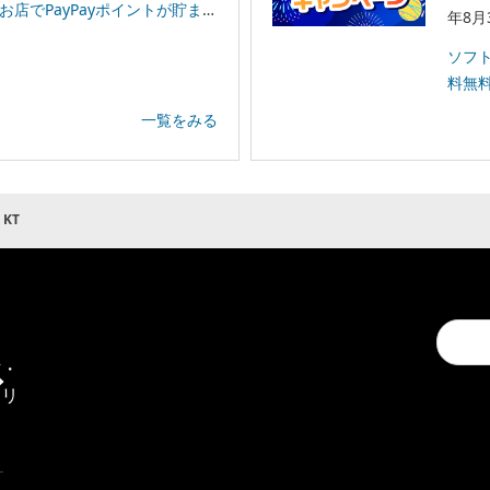
イントが貯まる！「スーパーPayPayクーポン」
年8月
ソフ
料無
一覧をみる
 KT
Conduc
通
a
信・
search
エリ
ア