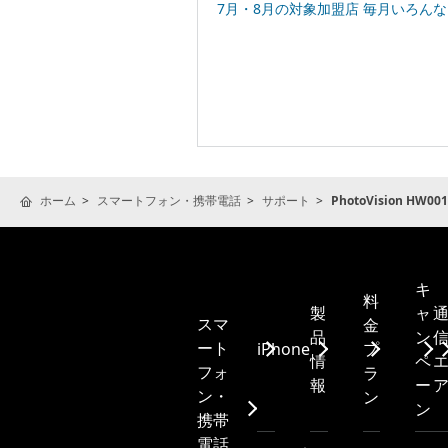
7月・8月の対象加盟店 毎月いろんなお店でPayPayポ
ホーム
スマートフォン・携帯電話
サポート
PhotoVision HW001
キ
料
製
ャ
スマ
金
品
ン
ート
iPhone
プ
情
ペ
フォ
ラ
報
ー
ン・
ン
ン
携帯
電話