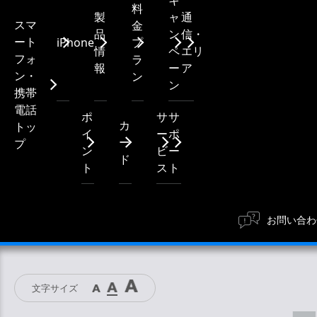
キ
料
製
ャ
通
スマ
金
品
ン
信・
ート
iPhone
プ
情
ペ
エリ
フォ
ラ
報
ー
ア
ン・
ン
ン
携帯
電話
ポ
サ
サ
カ
トッ
イ
ー
ポ
ー
プ
ン
ビ
ー
ド
ト
ス
ト
お問い合わ
文字サイズ