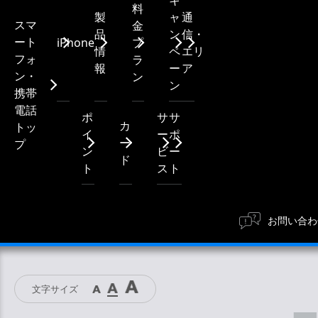
キ
料
製
ャ
通
スマ
金
品
ン
信・
ート
iPhone
プ
情
ペ
エリ
フォ
ラ
報
ー
ア
ン・
ン
ン
携帯
電話
ポ
サ
サ
カ
トッ
イ
ー
ポ
ー
プ
ン
ビ
ー
ド
ト
ス
ト
お問い合わ
文字サイズ