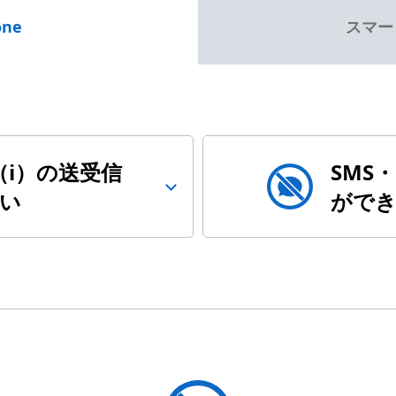
one
スマー
（i）の送受信
SMS
い
が
で