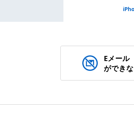
iPh
Eメール
が
できな