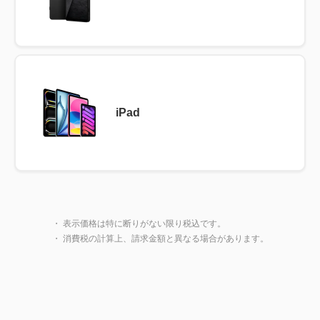
iPad
製品一覧に戻る
閉じ
・ 表示価格は特に断りがない限り税込です。
・ 消費税の計算上、請求金額と異なる場合があります。