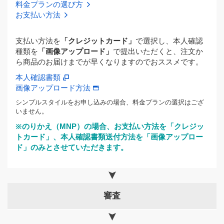
ez web
料金プランの選び方
込む／
お支払い方法
支払い方法を
「クレジットカード」
で選択し、本人確認
種類を
「画像アップロード」
で提出いただくと、注文か
番号ポータビリティ（MNP）ご利用時の注意
ら商品のお届けまでが早くなりますのでおススメです。
点
本人確認書類
画像アップロード方法
番号ポータビリティ（MNP）を利用する場合、乗換先事
シンプルスタイルをお申し込みの場合、料金プランの選択はござ
業者での切り替え（開通）手続きが完了した時点をもっ
いません。
て、乗換元サービスが解約となります。
※のりかえ（MNP）の場合、お支払い方法を「クレジッ
乗換元事業者の契約更新月ではない期間に、切り替え
トカード」、本人確認書類送付方法を「画像アップロー
（開通）手続きを行う場合、乗換元通信事業者とお客さ
ド」のみとさせていただきます。
まとのご契約内容によっては、解約に伴う違約金が発生
する場合があります。
Web上で乗換え手続き（MNP）を行う場合、切り替え
（開通）手続きが完了するまで時間を要する場合があり
ますので、ご注意ください。
審査