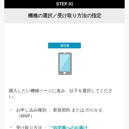
STEP 01
一部携帯電話会社では、会員サイトから発行可能で
機種の選択／受け取り方法の指定
す。
MNP予約番号の有効期限は予約当日を含め15日間で
す。
ワイモバイル（旧イー・モバイル含みます）または
LINEMOをご利用中のお客さまはMNP予約番号の発行
は不要でお手続きいただけます。
携帯電話番号ポータビリティ（MNP）予約受付窓口
購入したい機種ページに進み、以下を選択してくださ
い。
現在ご契約中の携帯電話
MNP予約受付窓口
会社
お申し込み種別 ： 新規契約 または のりかえ
スクロール
（MNP）
ケータイ
151
受け取り方法 ：
ご自宅等へのお届け