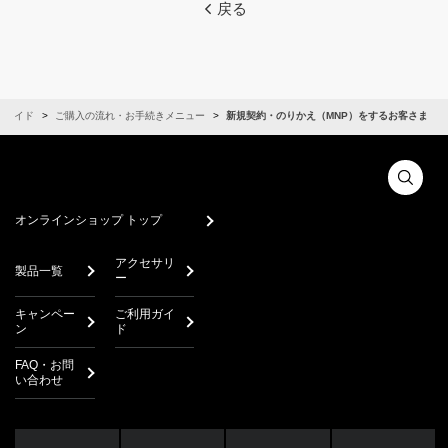
戻る
用ガイド
ご購入の流れ・お手続きメニュー
新規契約・のりかえ（MNP）をするお客さま
オンラインショップ トップ
アクセサリ
製品一覧
ー
キャンペー
ご利用ガイ
ン
ド
FAQ・お問
い合わせ