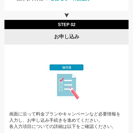
一般電話
0120-80
STEP 02
NTT docomo
お申し込み
iモード
i-menu
スマートフォン
My
PC
docom
ケータイ
0077-7
一般電話
画面に沿って料金プランやキャンペーンなど必要情報を
au／沖縄セルラー
入力し、お申し込み手続きを進めてください。
各入力項目についての詳細は以下をご確認ください。
TOP