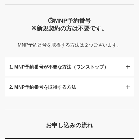
③MNP予約番号
※新規契約の方は不要です。
MNP予約番号を取得する方法は２つございます。
1. MNP予約番号が不要な方法（ワンストップ）
2. MNP予約番号を取得する方法
※WEB受付限定/一部お客様で対応不可な場合もございま
す。
現在加入している携帯電話会社の電話番号ポータビリテ
STEP 01
ィー（MNP）予約受付窓口から申し込みをし、MNP予約
番号を受け取ります。
お申し込みの流れ
※ワンストップ方式で対応出来なかったお客さまはこちら
オンラインショップ
より手続きを開始し、「③お
の方法になります。
客さま情報」までお進みください。