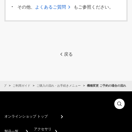
その他、
よくあるご質問
もご参照ください。
戻る
ョップ
ご利用ガイド
ご購入の流れ・お手続きメニュー
機種変更 ご予約の場合の流れ
オンラインショップ トップ
アクセサリ
製品一覧