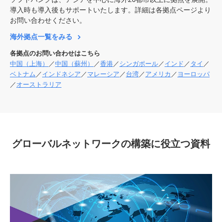
導入時も導入後もサポートいたします。詳細は各拠点ページより
お問い合わせください。
海外拠点一覧をみる
各拠点のお問い合わせはこちら
中国（上海）
／
中国（蘇州）
／
香港
／
シンガポール
／
インド
／
タイ
／
ベトナム
／
インドネシア
／
マレーシア
／
台湾
／
アメリカ
／
ヨーロッパ
／
オーストラリア
グローバルネットワークの構築に役立つ資料