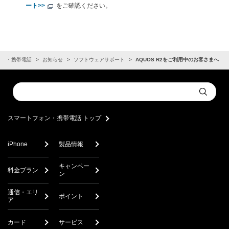
ート>>
をご確認ください。
ォン・携帯電話
お知らせ
ソフトウェアサポート
AQUOS R2をご利用中のお客さまへ
Conduct
Submit
a
search
スマートフォン・携帯電話 トップ
iPhone
製品情報
キャンペー
料金プラン
ン
通信・エリ
ポイント
ア
カード
サービス