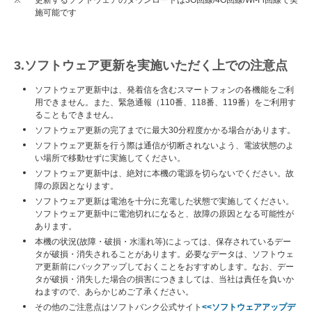
※
更新するソフトウェアのダウンロードは3G回線/4G回線/Wi-Fi回線で実
施可能です
3.ソフトウェア更新を実施いただく上での注意点
ソフトウェア更新中は、発着信を含むスマートフォンの各機能をご利
用できません。また、緊急通報（110番、118番、119番）をご利用す
ることもできません。
ソフトウェア更新の完了までに最大30分程度かかる場合があります。
ソフトウェア更新を行う際は通信が切断されないよう、電波状態のよ
い場所で移動せずに実施してください。
ソフトウェア更新中は、絶対に本機の電源を切らないでください。故
障の原因となります。
ソフトウェア更新は電池を十分に充電した状態で実施してください。
ソフトウェア更新中に電池切れになると、故障の原因となる可能性が
あります。
本機の状況(故障・破損・水濡れ等)によっては、保存されているデー
タが破損・消失されることがあります。必要なデータは、ソフトウェ
ア更新前にバックアップしておくことをおすすめします。なお、デー
タが破損・消失した場合の損害につきましては、当社は責任を負いか
ねますので、あらかじめご了承ください。
その他のご注意点はソフトバンク公式サイト
<<ソフトウェアアップデ