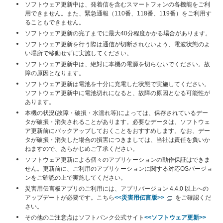
ソフトウェア更新中は、発着信を含むスマートフォンの各機能をご利
用できません。また、緊急通報（110番、118番、119番）をご利用す
ることもできません。
ソフトウェア更新の完了までに最大40分程度かかる場合があります。
ソフトウェア更新を行う際は通信が切断されないよう、電波状態のよ
い場所で移動せずに実施してください。
ソフトウェア更新中は、絶対に本機の電源を切らないでください。故
障の原因となります。
ソフトウェア更新は電池を十分に充電した状態で実施してください。
ソフトウェア更新中に電池切れになると、故障の原因となる可能性が
あります。
本機の状況(故障・破損・水濡れ等)によっては、保存されているデー
タが破損・消失されることがあります。必要なデータは、ソフトウェ
ア更新前にバックアップしておくことをおすすめします。なお、デー
タが破損・消失した場合の損害につきましては、当社は責任を負いか
ねますので、あらかじめご了承ください。
ソフトウェア更新による個々のアプリケーションの動作保証はできま
せん。更新前に、ご利用のアプリケーションに関する対応OSバージョ
ンをご確認の上で実施してください。
災害用伝言板アプリのご利用には、アプリバージョン 4.4.0 以上への
アップデートが必要です。こちら
<<災害用伝言版>>
をご確認くだ
さい。
その他のご注意点はソフトバンク公式サイト
<<ソフトウェア更新>>