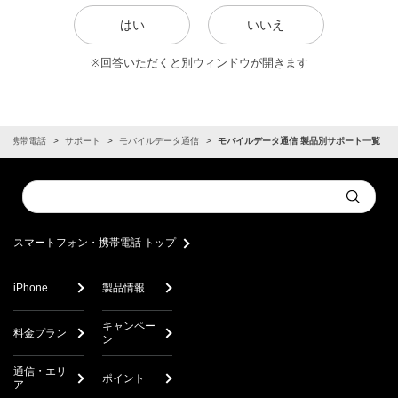
はい
いいえ
※回答いただくと別ウィンドウが開きます
ン・携帯電話
サポート
モバイルデータ通信
モバイルデータ通信 製品別サポート一覧
Conduct
Submit
a
search
スマートフォン・携帯電話 トップ
iPhone
製品情報
キャンペー
料金プラン
ン
通信・エリ
ポイント
ア