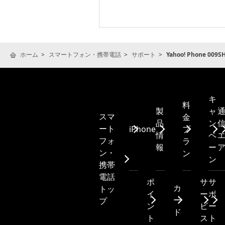
ホーム
スマートフォン・携帯電話
サポート
Yahoo! Phone 009SH
キ
料
製
ャ
スマ
金
品
ン
ート
iPhone
プ
情
ペ
フォ
ラ
報
ー
ン・
ン
ン
携帯
電話
ポ
サ
サ
カ
トッ
イ
ー
ポ
ー
プ
ン
ビ
ー
ド
ト
ス
ト