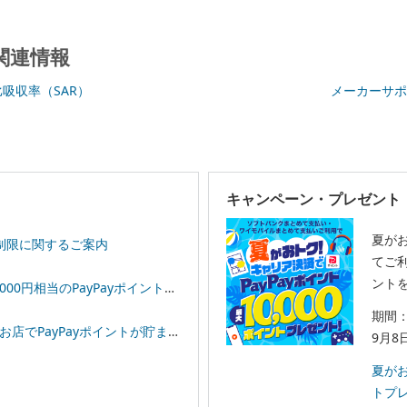
関連情報
比吸収率（SAR）
メーカーサポ
キャンペーン・プレゼント
夏が
制限に関するご案内
てご利
ント
相当のPayPayポイントプレゼント！
期間：
イントが貯まる！「スーパーPayPayクーポン」
9月8
夏がお
トプ