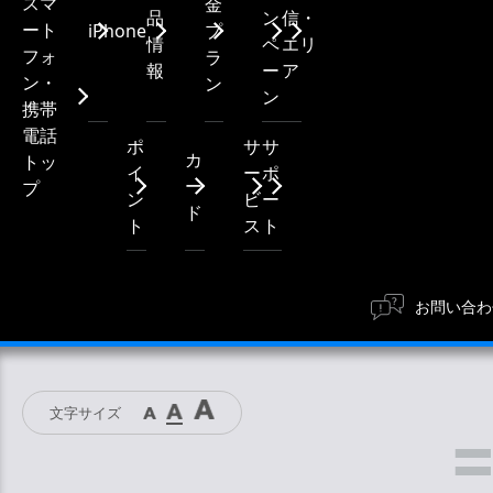
スマ
金
品
ン
信・
ート
iPhone
プ
情
ペ
エリ
フォ
ラ
報
ー
ア
ン・
ン
ン
携帯
電話
ポ
サ
サ
カ
トッ
イ
ー
ポ
ー
プ
ン
ビ
ー
ド
ト
ス
ト
お問い合わ
文字サイズ