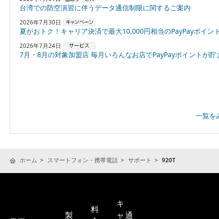
台湾での防空演習に伴うデータ通信制限に関するご案内
2026年7月30日
夏がおトク！キャリア決済で最大10,000円相当のPayPayポイントプレゼント
2026年7月24日
7月・8月の対象加盟店 毎月いろんなお店でPayPayポイントが貯まる！「スーパーPayPayクーポン
一覧を
ホーム
スマートフォン・携帯電話
サポート
920T
キ
料
製
ャ
通