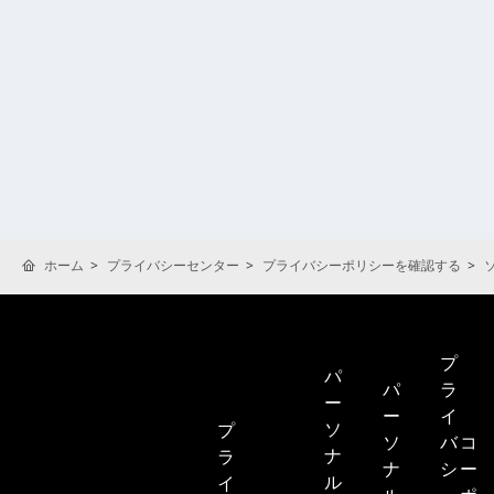
ホーム
プライバシーセンター
プライバシーポリシーを確認する
プ
パ
パ
ラ
ー
ー
イ
ソ
プ
ソ
バ
コ
ナ
ラ
ナ
シ
ー
ル
イ