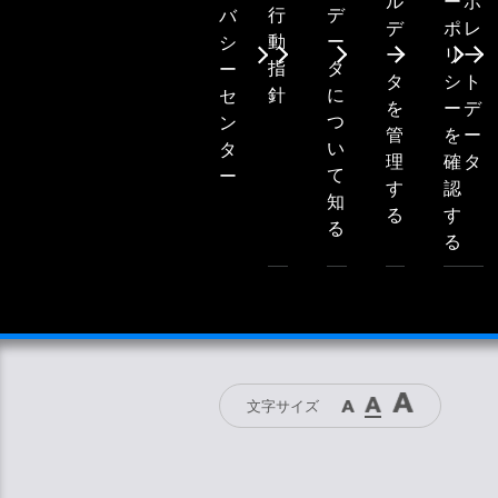
ル
ー
ポ
行
デ
バ
デ
ポ
レ
動
ー
シ
ー
リ
ー
指
タ
ー
タ
シ
ト
針
に
セ
を
ー
デ
つ
ン
管
を
ー
い
タ
理
確
タ
て
ー
す
認
知
る
す
る
る
文字サイズ