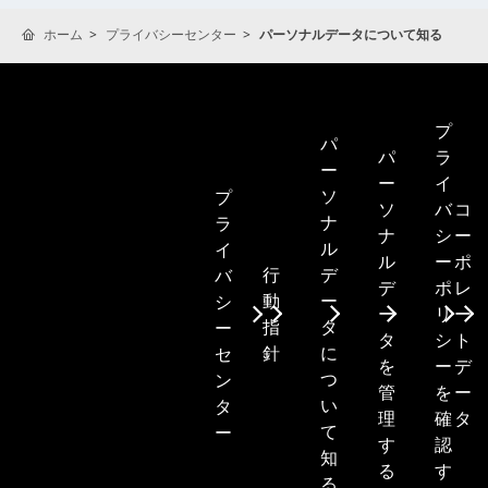
ホーム
プライバシーセンター
パーソナルデータについて知る
プ
パ
パ
ラ
ー
ー
イ
ソ
プ
ソ
バ
コ
ナ
ラ
ナ
シ
ー
ル
イ
ル
ー
ポ
行
デ
バ
デ
ポ
レ
動
ー
シ
ー
リ
ー
指
タ
ー
タ
シ
ト
針
に
セ
を
ー
デ
つ
ン
管
を
ー
い
タ
理
確
タ
て
ー
す
認
知
る
す
る