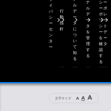
ナ
シ
ー
ル
イ
ル
ー
ポ
行
デ
バ
デ
ポ
レ
動
ー
シ
ー
リ
ー
指
タ
ー
タ
シ
ト
針
に
セ
を
ー
デ
つ
ン
管
を
ー
い
タ
理
確
タ
て
ー
す
認
知
る
す
る
る
文字サイズ